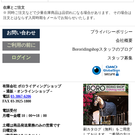
在庫とご注文
※ 同時ご注文などで少量在庫商品は品切れになる場合があります、 その場合は
注文とはならず入荷時期をメールでお知らせいたします。
プライバシーポリシー
お問い合わせ
会社概要
ご利用の前に
Bororidingshopスタッフのブログ
ログイン
スタッフ募集
有限会社 ボロライディングショップ
－通販・オンラインショップ－
電話
03-3867-6206
FAX 03-3925-1800
電話受付
月曜〜金曜 10：00〜18：00
印
土曜は商品発送業務のみの営業です
刷カタログ（無料）をご用意
日曜定休
しております。ご希望の方は