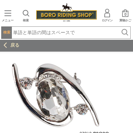
0
メニュー
検索
ログイン
買物かご
検索
戻る