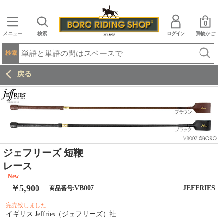
0
メニュー
検索
ログイン
買物かご
検索
戻る
ジェフリーズ 短鞭
レース
New
￥5,900
VB007
JEFFRIES
商品番号:
完売致しました
イギリス Jeffries（ジェフリーズ）社