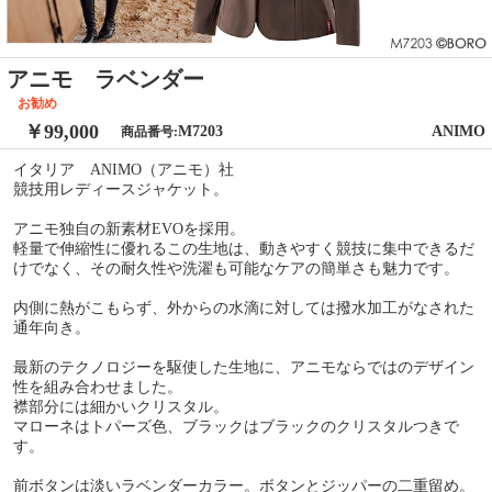
アニモ ラベンダー
お勧め
￥99,000
M7203
ANIMO
商品番号:
イタリア ANIMO（アニモ）社
競技用レディースジャケット。
アニモ独自の新素材EVOを採用。
軽量で伸縮性に優れるこの生地は、動きやすく競技に集中できるだ
けでなく、その耐久性や洗濯も可能なケアの簡単さも魅力です。
内側に熱がこもらず、外からの水滴に対しては撥水加工がなされた
通年向き。
最新のテクノロジーを駆使した生地に、アニモならではのデザイン
性を組み合わせました。
襟部分には細かいクリスタル。
マローネはトパーズ色、ブラックはブラックのクリスタルつきで
す。
前ボタンは淡いラベンダーカラー。ボタンとジッパーの二重留め。