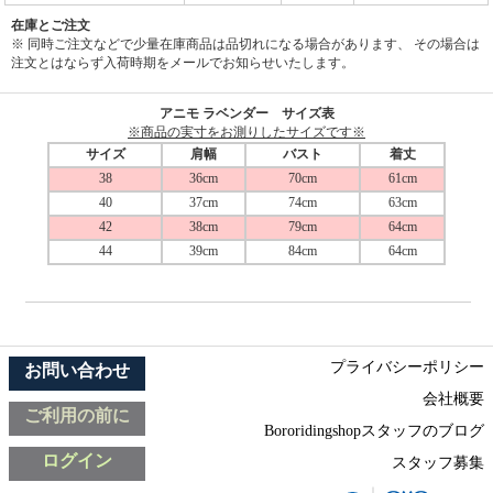
在庫とご注文
※ 同時ご注文などで少量在庫商品は品切れになる場合があります、 その場合は
注文とはならず入荷時期をメールでお知らせいたします。
アニモ ラベンダー サイズ表
※商品の実寸をお測りしたサイズです※
サイズ
肩幅
バスト
着丈
38
36cm
70cm
61cm
40
37cm
74cm
63cm
42
38cm
79cm
64cm
44
39cm
84cm
64cm
プライバシーポリシー
お問い合わせ
会社概要
ご利用の前に
Bororidingshopスタッフのブログ
ログイン
スタッフ募集