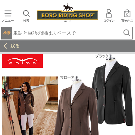
0
メニュー
検索
ログイン
買物かご
検索
戻る