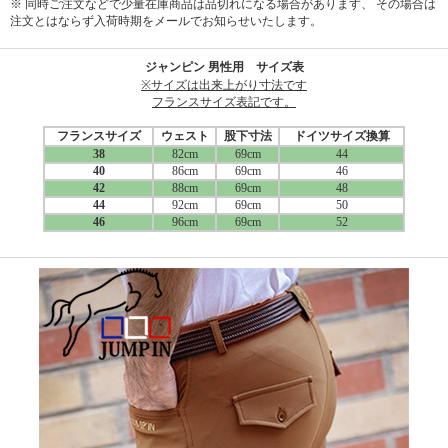
※ 同時ご注文などで少量在庫商品は品切れになる場合があります、 その場合は
注文とはならず入荷時期をメールでお知らせいたします。
ジャンピン 男性用 サイズ表
※サイズは出来上がり寸法です
フランスサイズ表記です。
フランスサイズ
ウェスト
股下寸法
ドイツサイズ換算
38
82cm
69cm
44
40
86cm
69cm
46
42
88cm
69cm
48
44
92cm
69cm
50
46
96cm
69cm
52