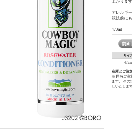
上がりま
アレルギ
競技前に
473ml
サイ
473m
在庫とご注
※ 同時ご
ます、 そ
せいたしま