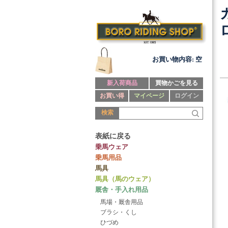
お買い物内容: 空
新入荷商品
買物かごを見る
お買い得
マイページ
ログイン
検索
表紙に戻る
乗馬ウェア
乗馬用品
馬具
馬具（馬のウェア）
厩舎・手入れ用品
馬場・厩舎用品
ブラシ・くし
ひづめ