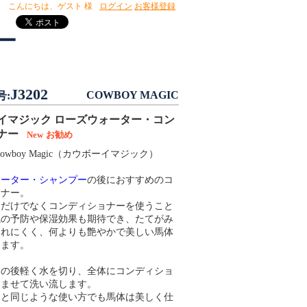
こんにちは、
ゲスト 様
ログイン
お客様登録
ー
J3202
COWBOY MAGIC
号:
イマジック ローズウォーター・コン
ョナー
New
お勧め
owboy Magic（カウボーイマジック）
ォーター・シャンプー
の後におすすめのコ
ョナー。
ーだけでなくコンディショナーを使うこと
気の予防や保湿効果も期待でき、たてがみ
つれにくく、何よりも艶やかで美しい馬体
ります。
ーの後軽く水を切り、全体にコンディショ
じませて洗い流します。
ーと同じような使い方でも馬体は美しく仕