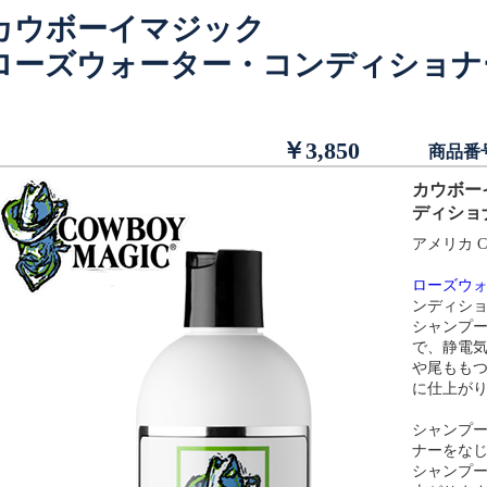
カウボーイマジック
ローズウォーター・コンディショナ
￥3,850
商品番
カウボー
ディシ
アメリカ C
ローズウ
ンディシ
シャンプ
で、静電
や尾もも
に仕上が
シャンプ
ナーをな
シャンプ