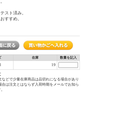
す。
ーテスト済み。
もおすすめ。
ズ
在庫
数量を記入
19
l
文
注文などで少量在庫商品は品切れになる場合があり
の場合は注文とはならず入荷時期をメールでお知ら
す。