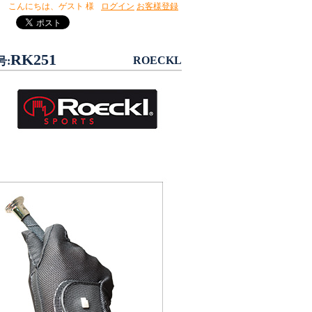
こんにちは、
ゲスト 様
ログイン
お客様登録
RK251
ROECKL
号: