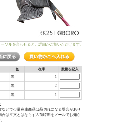
カーソルを合わせると、詳細がご覧いただけます。
色
在庫
数量を記入
1
黒
2
黒
1
黒
文
注文などで少量在庫商品は品切れになる場合があり
の場合は注文とはならず入荷時期をメールでお知ら
す。