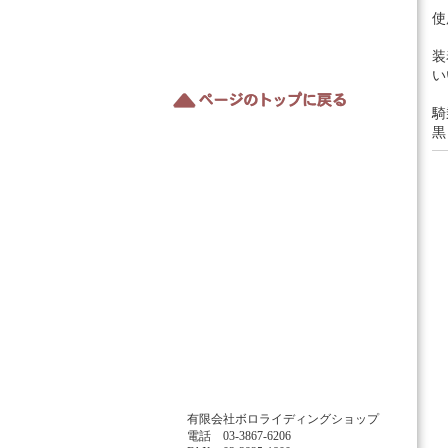
使
装
い
騎
黒
有限会社ボロライディングショップ
電話 03-3867-6206