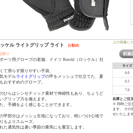
上の画像に
ッケル ライトグリップ ライト
お勧め
品限り
ポーツ用グローブの老舗、ドイツ Roeckl（ロッケル）社
サイズ
くて滑らず握りやすい手袋。
6.0
気モデル
ライトグリップ
の甲をメッシュで仕立てた、夏
6.5
もおすすめのグローブ。
7.0
のひらはシンセティック素材で伸縮性もあり、ちょうど
いグリップ力を備えます。
在庫とご注
※ 同時ご
た、手綱をよく感じることができます。
ます、 そ
せいたしま
の甲部分はメッシュ生地になっており、軽いつけ心地で
りもよりスムーズ。
れた通気性は暑い季節の乗馬にも重宝します。