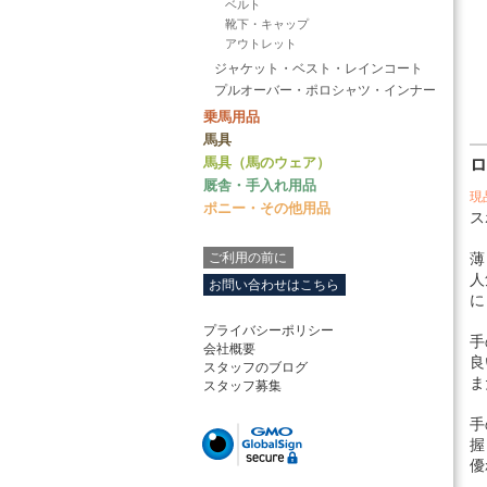
ベルト
靴下・キャップ
アウトレット
ジャケット・ベスト・レインコート
プルオーバー・ポロシャツ・インナー
乗馬用品
馬具
馬具（馬のウェア）
ロ
厩舎・手入れ用品
現
ポニー・その他用品
ス
ご利用の前に
薄
人
お問い合わせはこちら
に
プライバシーポリシー
手
会社概要
良
スタッフのブログ
ま
スタッフ募集
手
握
優