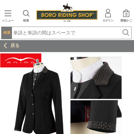
0
メニュー
検索
ログイン
買物かご
検索
戻る