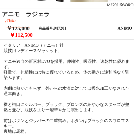
アニモ ラジェラ
お勧め
￥125,000
M7201
ANIMO
商品番号:
￥112,500
イタリア ANIMO（アニモ）社
競技用レディースジャケット。
アニモ独自の新素材EVOを採用。伸縮性、吸湿性、速乾性に優れま
す。
軽量で、伸縮性には特に優れているため、体の動きに違和感なく馴
染みます。
内側に熱がこもらず、外からの水滴に対しては撥水加工がなされた
通年向き。
襟と袖口にシルバー、ブラック、ブロンズの細やかなスタッズが整
然と並び、競技をより一層華やかに演出します。
前はボタンとジッパーの二重留め。ボタンはブラックのスワロフス
キー。
裏地は馬柄。