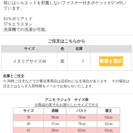
前にはシルエットを邪魔しないファスナー付きポケットが2つ付い
ています。
63％ポリアミド
37％エラスタン
洗濯機での洗濯が可能。
ご注文はこちらから
サイズ
色
在庫
数量を選択
1
イタリアサイズ40
黒
在庫とご注文
※ 同時ご注文などで少量在庫商品は品切れになる場合があります、 その場合は
注文とはならず入荷時期をメールでお知らせいたします。
アニモ ラジェラ サイズ表
※商品の実寸をお測りしたサイズです※
サイズ
肩幅
バスト
着丈
38
36cm
74cm
62cm
40
37cm
78cm
62cm
42
38cm
82cm
62cm