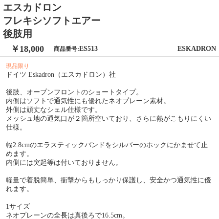
エスカドロン
フレキシソフトエアー
後肢用
￥18,000
ES513
ESKADRON
商品番号:
現品限り
ドイツ Eskadron（エスカドロン）社
後肢、オープンフロントのショートタイプ。
内側はソフトで通気性にも優れたネオプレーン素材。
外側は頑丈なシェル仕様です。
メッシュ地の通気口が２箇所空いており、さらに熱がこもりにくい
仕様。
幅2.8cmのエラスティックバンドをシルバーのホックにかませて止
めます。
内側には突起等は付いておりません。
軽量で着脱簡単、衝撃からもしっかり保護し、安全かつ通気性に優
れます。
1サイズ
ネオプレーンの全長は真後ろで16.5cm。