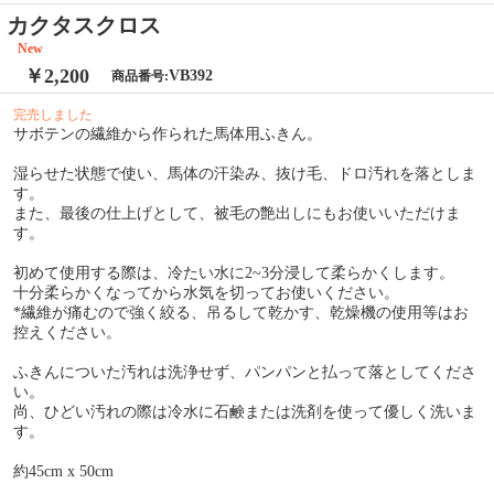
カクタスクロス
New
￥2,200
VB392
商品番号:
完売しました
サボテンの繊維から作られた馬体用ふきん。
湿らせた状態で使い、馬体の汗染み、抜け毛、ドロ汚れを落としま
す。
また、最後の仕上げとして、被毛の艶出しにもお使いいただけま
す。
初めて使用する際は、冷たい水に2~3分浸して柔らかくします。
十分柔らかくなってから水気を切ってお使いください。
*繊維が痛むので強く絞る、吊るして乾かす、乾燥機の使用等はお
控えください。
ふきんについた汚れは洗浄せず、パンパンと払って落としてくださ
い。
尚、ひどい汚れの際は冷水に石鹸または洗剤を使って優しく洗いま
す。
約45cm x 50cm