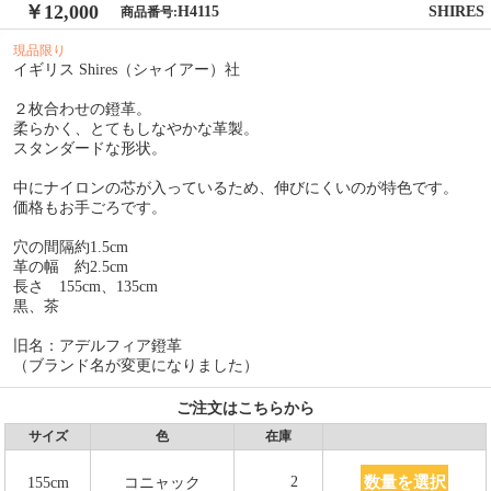
￥12,000
H4115
SHIRES
商品番号:
現品限り
イギリス Shires（シャイアー）社
２枚合わせの鐙革。
柔らかく、とてもしなやかな革製。
スタンダードな形状。
中にナイロンの芯が入っているため、伸びにくいのが特色です。
価格もお手ごろです。
穴の間隔約1.5cm
革の幅 約2.5cm
長さ 155cm、135cm
黒、茶
旧名：アデルフィア鐙革
（ブランド名が変更になりました）
ご注文はこちらから
サイズ
色
在庫
数量を選択
2
155cm
コニャック