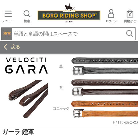
0
メニュー
検索
ログイン
買物かご
検索
戻る
ガーラ 鐙革