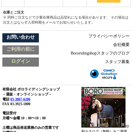
在庫とご注文
※ 同時ご注文などで少量在庫商品は品切れになる場合があります、 その場合は
注文とはならず入荷時期をメールでお知らせいたします。
プライバシーポリシー
お問い合わせ
会社概要
ご利用の前に
Bororidingshopスタッフのブログ
ログイン
スタッフ募集
有限会社 ボロライディングショップ
－通販・オンラインショップ－
電話
03-3867-6206
FAX 03-3925-1800
電話受付
月曜〜金曜 10：00〜18：00
印
土曜は商品発送業務のみの営業です
刷カタログ（無料）をご用意