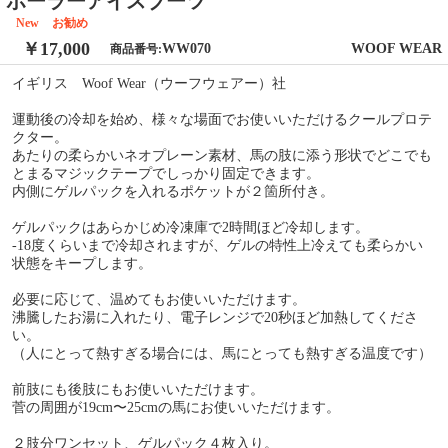
ポーラーアイスブーツ
New
お勧め
￥17,000
WW070
WOOF WEAR
商品番号:
イギリス Woof Wear（ウーフウェアー）社
運動後の冷却を始め、様々な場面でお使いいただけるクールプロテ
クター。
あたりの柔らかいネオプレーン素材、馬の肢に添う形状でどこでも
とまるマジックテープでしっかり固定できます。
内側にゲルパックを入れるポケットが２箇所付き。
ゲルパックはあらかじめ冷凍庫で2時間ほど冷却します。
-18度くらいまで冷却されますが、ゲルの特性上冷えても柔らかい
状態をキープします。
必要に応じて、温めてもお使いいただけます。
沸騰したお湯に入れたり、電子レンジで20秒ほど加熱してくださ
い。
（人にとって熱すぎる場合には、馬にとっても熱すぎる温度です）
前肢にも後肢にもお使いいただけます。
菅の周囲が19cm〜25cmの馬にお使いいただけます。
２肢分ワンセット、ゲルパック４枚入り。