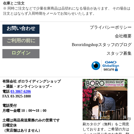
在庫とご注文
※ 同時ご注文などで少量在庫商品は品切れになる場合があります、 その場合は
注文とはならず入荷時期をメールでお知らせいたします。
プライバシーポリシー
お問い合わせ
会社概要
ご利用の前に
Bororidingshopスタッフのブログ
ログイン
スタッフ募集
有限会社 ボロライディングショップ
－通販・オンラインショップ－
電話
03-3867-6206
FAX 03-3925-1800
電話受付
月曜〜金曜 10：00〜18：00
印
土曜は商品発送業務のみの営業です
刷カタログ（無料）をご用意
日曜定休
しております。ご希望の方は
（実店舗はありません）