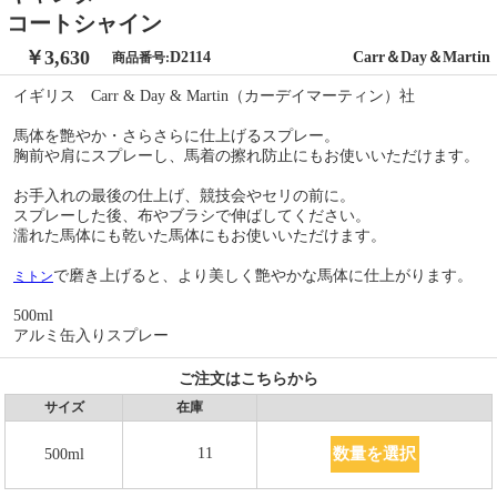
コートシャイン
￥3,630
D2114
Carr＆Day＆Martin
商品番号:
イギリス Carr & Day & Martin（カーデイマーティン）社
馬体を艶やか・さらさらに仕上げるスプレー。
胸前や肩にスプレーし、馬着の擦れ防止にもお使いいただけます。
お手入れの最後の仕上げ、競技会やセリの前に。
スプレーした後、布やブラシで伸ばしてください。
濡れた馬体にも乾いた馬体にもお使いいただけます。
で磨き上げると、より美しく艶やかな馬体に仕上がります。
ミトン
500ml
アルミ缶入りスプレー
ご注文はこちらから
サイズ
在庫
数量を選択
11
500ml