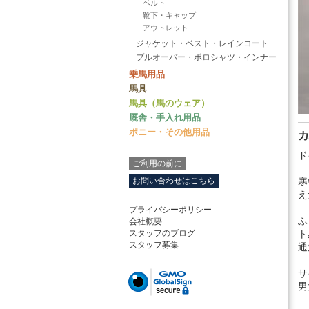
ベルト
靴下・キャップ
アウトレット
ジャケット・ベスト・レインコート
プルオーバー・ポロシャツ・インナー
乗馬用品
馬具
馬具（馬のウェア）
厩舎・手入れ用品
ポニー・その他用品
カ
ド
ご利用の前に
お問い合わせはこちら
寒
え
プライバシーポリシー
ふ
会社概要
スタッフのブログ
ト
スタッフ募集
通
サ
男