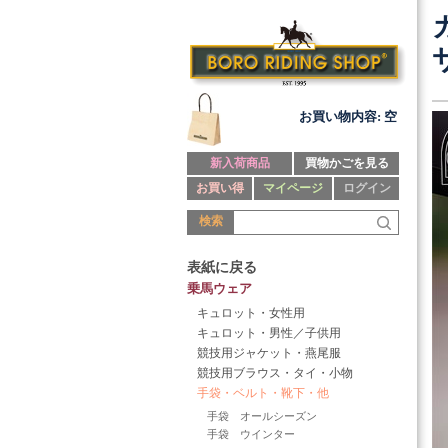
お買い物内容: 空
新入荷商品
買物かごを見る
お買い得
マイページ
ログイン
検索
表紙に戻る
乗馬ウェア
キュロット・女性用
キュロット・男性／子供用
競技用ジャケット・燕尾服
競技用ブラウス・タイ・小物
手袋・ベルト・靴下・他
手袋 オールシーズン
手袋 ウインター