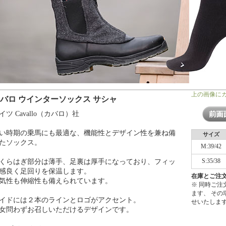
上の画像に
バロ ウインターソックス サシャ
イツ Cavallo（カバロ）社
い時期の乗馬にも最適な、機能性とデザイン性を兼ね備
サイズ
たソックス。
M:39/42
S:35/38
くらはぎ部分は薄手、足裏は厚手になっており、フィッ
感良く足回りを保温します。
在庫とご注
気性も伸縮性も備えられています。
※ 同時ご
ます、 そ
イドには２本のラインとロゴがアクセント。
せいたしま
女問わずお召しいただけるデザインです。