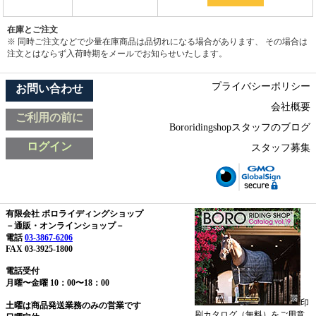
在庫とご注文
※ 同時ご注文などで少量在庫商品は品切れになる場合があります、 その場合は
注文とはならず入荷時期をメールでお知らせいたします。
プライバシーポリシー
お問い合わせ
会社概要
ご利用の前に
Bororidingshopスタッフのブログ
ログイン
スタッフ募集
有限会社 ボロライディングショップ
－通販・オンラインショップ－
電話
03-3867-6206
FAX 03-3925-1800
電話受付
月曜〜金曜 10：00〜18：00
印
土曜は商品発送業務のみの営業です
刷カタログ（無料）をご用意