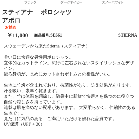
スティアナ ポロシャツ
アポロ
お勧め
￥11,000
SE661
STIERNA
商品番号:
スウェーデンから来たStierna（スティアナ）
暑い日に快適な男性用ポロシャツ。
立体的なカットライン。流行に左右されないスタイリッシュなデザ
イン。
後ろ身頃が、長めにカットされボトムとの相性がいい。
生地に竹炭が含まれており、抗菌性があり、防臭効果があります。
汗を吸い、素早く乾きます。
また、竹は体温を調節し、騎乗中に新鮮で快適さを保つのに役立つ
自然な涼しさを持っています。
縫製は肌を痛めない配慮があります。 大変柔らかく、伸縮性のある
生地です。
見た目に気品のある、ご満足いただける優れた品質です。
UV保護（UPF + 30）