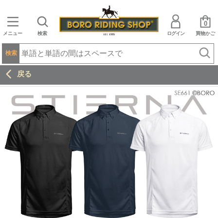
0
メニュー
検索
ログイン
買物かご
検索
戻る