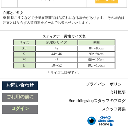
在庫とご注文
※ 同時ご注文などで少量在庫商品は品切れになる場合があります、 その場合は
注文とはならず入荷時期をメールでお知らせいたします。
スティアナ 男性 サイズ表
サイズ
EURO サイズ
胸囲
XS
42
84〜88cm
S
44〜46
90〜94cm
M
48
96〜100cm
L
50〜52
102〜106cm
＊サイズは目安です。
プライバシーポリシー
お問い合わせ
会社概要
ご利用の前に
Bororidingshopスタッフのブログ
ログイン
スタッフ募集