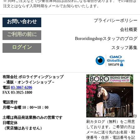
※ 同時ご注文などで少量在庫商品は品切れになる場合があります、 その場合は
注文とはならず入荷時期をメールでお知らせいたします。
プライバシーポリシー
お問い合わせ
会社概要
ご利用の前に
Bororidingshopスタッフのブログ
ログイン
スタッフ募集
有限会社 ボロライディングショップ
－通販・オンラインショップ－
電話
03-3867-6206
FAX 03-3925-1800
電話受付
月曜〜金曜 10：00〜18：00
印
土曜は商品発送業務のみの営業です
刷カタログ（無料）をご用意
日曜定休
しております。ご希望の方は
（実店舗はありません）
メールに送り先のお名前・郵
便番号・住所・電話番号を記