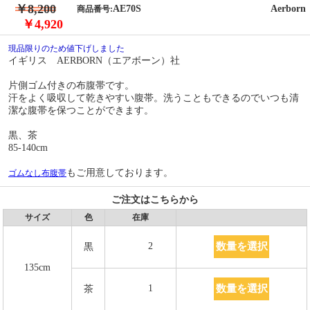
￥8,200
AE70S
Aerborn
商品番号:
￥4,920
現品限りのため値下げしました
イギリス AERBORN（エアボーン）社
片側ゴム付きの布腹帯です。
汗をよく吸収して乾きやすい腹帯。洗うこともできるのでいつも清
潔な腹帯を保つことができます。
黒、茶
85-140cm
もご用意しております。
ゴムなし布腹帯
ご注文はこちらから
サイズ
色
在庫
数量を選択
2
黒
135cm
数量を選択
1
茶