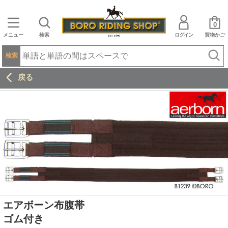
0
メニュー
検索
ログイン
買物かご
検索
戻る
エアボーン布腹帯
ゴム付き