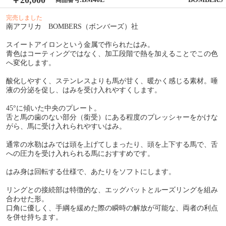
￥20,000
商品番号:
完売しました
南アフリカ BOMBERS（ボンバーズ）社
スイートアイロンという金属で作られたはみ。
青色はコーティングではなく、加工段階で熱を加えることでこの色
へ変化します。
酸化しやすく、ステンレスよりも馬が甘く、暖かく感じる素材。唾
液の分泌を促し、はみを受け入れやすくします。
45°に傾いた中央のプレート。
舌と馬の歯のない部分（銜受）にある程度のプレッシャーをかけな
がら、馬に受け入れられやすいはみ。
通常の水勒はみでは頭を上げてしまったり、頭を上下する馬で、舌
への圧力を受け入れられる馬におすすめです。
はみ身は回転する仕様で、あたりをソフトにします。
リングとの接続部は特徴的な、エッグバットとルーズリングを組み
合わせた形。
口角に優しく、手綱を緩めた際の瞬時の解放が可能な、両者の利点
を併せ持ちます。