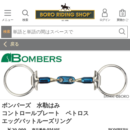
0
メニュー
検索
ログイン
買物かご
検索
戻る
ボンバーズ 水勒はみ
コントロールプレート ペトロス
エッグバットルーズリング
BM40E
BOMBERS