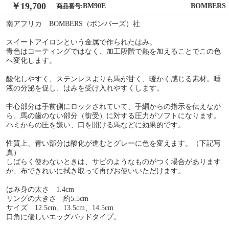
￥19,700
BM90E
BOMBERS
商品番号:
南アフリカ BOMBERS（ボンバーズ）社
スイートアイロンという金属で作られたはみ。
青色はコーティングではなく、加工段階で熱を加えることでこの色
へ変化します。
酸化しやすく、ステンレスよりも馬が甘く、暖かく感じる素材。唾
液の分泌を促し、はみを受け入れやすくします。
中心部分は手前側にロックされていて、手綱からの指示を伝えなが
ら、馬の歯のない部分（銜受）に対する圧力がソフトになります。
ハミからの圧を嫌い、口を開ける馬などに効果的です。
性質上、青い部分は酸化が進むとグレーに色を変えます。（下記写
真）
しばらく使わないときは、サビのようなものがつく場合があります
が、布できれいに拭き取って再びお使いいただけます。
はみ身の太さ 1.4cm
リングの大きさ 約5.5cm
サイズ 12.5cm、13.5cm、14.5cm
口角に優しいエッグバッドタイプ。