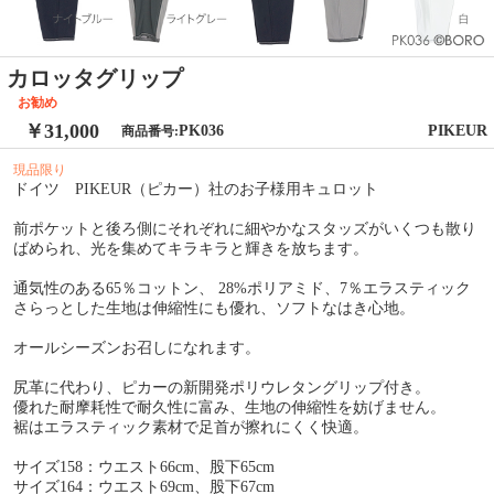
カロッタグリップ
お勧め
￥31,000
PK036
PIKEUR
商品番号:
現品限り
ドイツ PIKEUR（ピカー）社のお子様用キュロット
前ポケットと後ろ側にそれぞれに細やかなスタッズがいくつも散り
ばめられ、光を集めてキラキラと輝きを放ちます。
通気性のある65％コットン、 28%ポリアミド、7％エラスティック
さらっとした生地は伸縮性にも優れ、ソフトなはき心地。
オールシーズンお召しになれます。
尻革に代わり、ピカーの新開発ポリウレタングリップ付き。
優れた耐摩耗性で耐久性に富み、生地の伸縮性を妨げません。
裾はエラスティック素材で足首が擦れにくく快適。
サイズ158：ウエスト66cm、股下65cm
サイズ164：ウエスト69cm、股下67cm