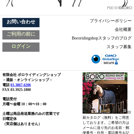
プライバシーポリシー
お問い合わせ
会社概要
ご利用の前に
Bororidingshopスタッフのブログ
ログイン
スタッフ募集
有限会社 ボロライディングショップ
－通販・オンラインショップ－
電話
03-3867-6206
FAX 03-3925-1800
電話受付
月曜〜金曜 10：00〜18：00
印
土曜は商品発送業務のみの営業です
刷カタログ（無料）をご用意
日曜定休
しております。ご希望の方は
（実店舗はありません）
メールに送り先のお名前・郵
便番号・住所・電話番号を記