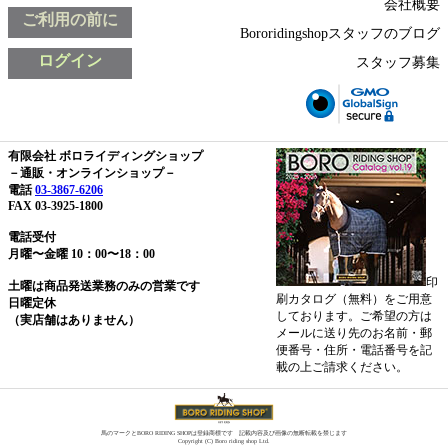
会社概要
ご利用の前に
Bororidingshopスタッフのブログ
ログイン
スタッフ募集
有限会社 ボロライディングショップ
－通販・オンラインショップ－
電話
03-3867-6206
FAX 03-3925-1800
電話受付
月曜〜金曜 10：00〜18：00
印
土曜は商品発送業務のみの営業です
刷カタログ（無料）をご用意
日曜定休
しております。ご希望の方は
（実店舗はありません）
メールに送り先のお名前・郵
便番号・住所・電話番号を記
載の上ご請求ください。
馬のマークとBORO RIDING SHOPは登録商標です 記載内容及び画像の無断転載を禁じます
Copyright (C) Boro riding shop Ltd.