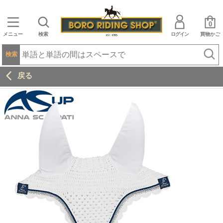
0
メニュー
検索
ログイン
買物かご
検索
戻る